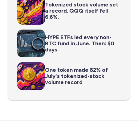
Tokenized stock volume set
a record. QQQ itself fell
6.6%.
HYPE ETFs led every non-
BTC fund in June. Then: $0
days.
One token made 82% of
July's tokenized-stock
volume record