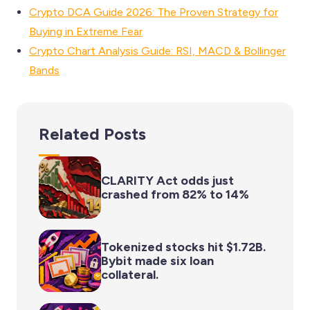
Crypto DCA Guide 2026: The Proven Strategy for
Buying in Extreme Fear
Crypto Chart Analysis Guide: RSI, MACD & Bollinger
Bands
Related Posts
CLARITY Act odds just
crashed from 82% to 14%
Tokenized stocks hit $1.72B.
Bybit made six loan
collateral.