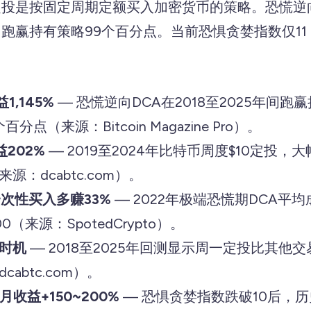
定投是按固定周期定额买入加密货币的策略。恐慌逆向
率，跑赢持有策略99个百分点。当前恐惧贪婪指数仅1
1,145%
— 恐慌逆向DCA在2018至2025年间跑
个百分点（来源：Bitcoin Magazine Pro）。
益202%
— 2019至2024年比特币周度$10定投
：dcabtc.com）。
一次性买入多赚33%
— 2022年极端恐慌期DCA平均成本$
0（来源：SpotedCrypto）。
时机
— 2018至2025年回测显示周一定投比其他交易
cabtc.com）。
收益+150~200%
— 恐惧贪婪指数跌破10后，