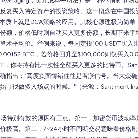
 Cost Averaging，美元成本平均法）是一种不预测
反复买入特定资产的投资策略。这一概念在中国投
本质上就是DCA策略的应用。其核心原理极为简单
份额，价格低时则自动买入更多份额，长期下来平
算术平均价。举例来说，每周定投100 USDT买入
0.00152 BTC，若价格回升至$100,000则仅买入0.
SDT，你将持有比一次性全额买入更多的比特币。Santim
确指出："高度负面情绪往往是看涨信号。当大众
做多入场点的时候。"（来源：Santiment Insigh
市场特别有效的原因有三点。第一，加密货币波动率
价极高。第二，7×24小时不间断交易意味着价格