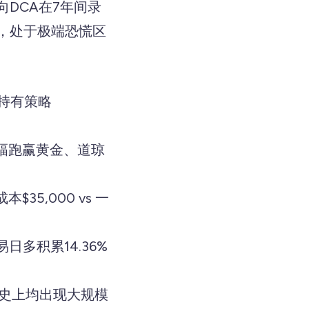
DCA在7年间录
1，处于极端恐慌区
赢持有策略
，大幅跑赢黄金、道琼
35,000 vs 一
日多积累14.36%
历史上均出现大规模