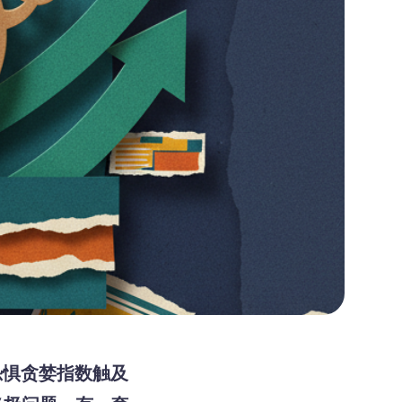
0，恐惧贪婪指数触及