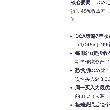
核心摘要：
DCA
得1,145%收益
间。
DCA策略7年收益
（1,046%）99
每周$10定投收
斯等传统资产（来源
恐慌期DCA比
次性买入$43,00
周一买入为最优
的BTC（来源：d
极端恐慌后12个月