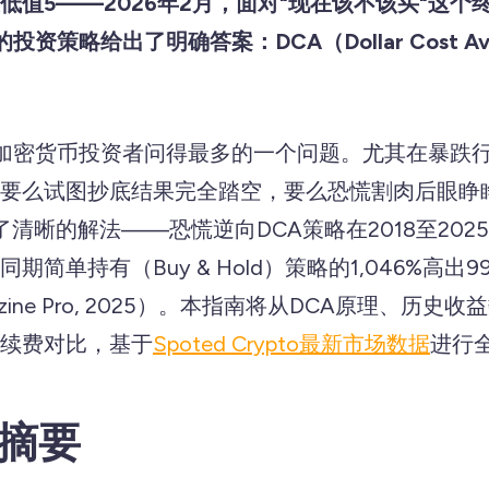
低值5——2026年2月，面对"现在该不该买"这个
资策略给出了明确答案：DCA（Dollar Cost Ave
是加密货币投资者问得最多的一个问题。尤其在暴跌
要么试图抄底结果完全踏空，要么恐慌割肉后眼睁
清晰的解法——恐慌逆向DCA策略在2018至2025年
期简单持有（Buy & Hold）策略的1,046%高出
agazine Pro, 2025）。本指南将从DCA原理、历史
续费对比，基于
Spoted Crypto最新市场数据
进行
摘要