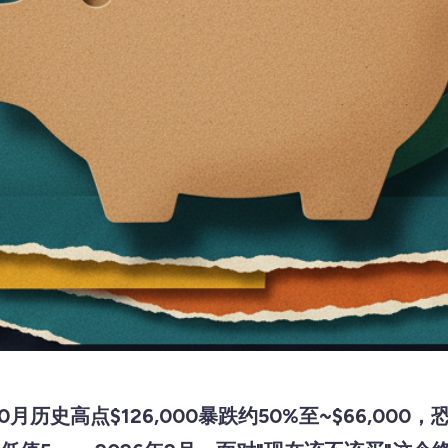
0月历史高点$126,000暴跌约50%至~$66,00