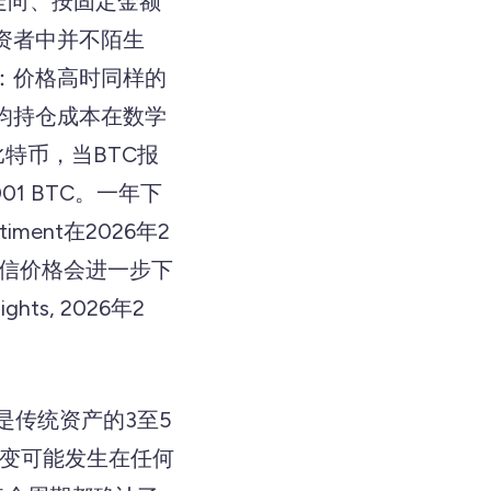
市场走向、按固定金额
资者中并不陌生
：价格高时同样的
均持仓成本在数学
比特币，当BTC报
001 BTC。一年下
ent在2026年2
确信价格会进一步下
ts, 2026年2
是传统资产的3至5
剧变可能发生在任何