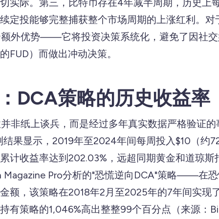
切实际。第三，比特币存在4年减半周期，历史上
续定投能够完整捕获整个市场周期的上涨红利。对
个额外优势——它将投资决策系统化，避免了因社
的FUD）而做出冲动决策。
：DCA策略的历史收益率
性并非纸上谈兵，而是经过多年真实数据严格验证的
的回测结果显示，2019年至2024年间每周投入$10（
累计收益率达到202.03%，远超同期黄金和道琼
in Magazine Pro分析的"恐慌逆向DCA"策略—
额，该策略在2018年2月至2025年的7年间实现了1
策略的1,046%高出整整99个百分点（来源：Bitcoin